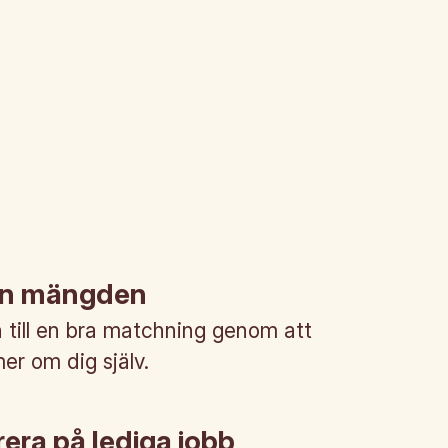
rån mängden
till en bra matchning genom att
mer om dig själv.
era på lediga jobb