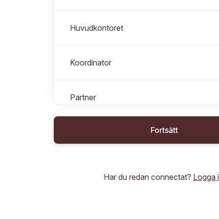
Huvudkontoret
Koordinator
Partner
Fortsätt
Praktikplats
Studentambassadör
Har du redan connectat?
Logga 
Utland