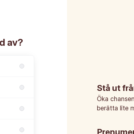
ad av?
Stå ut f
Öka chansen 
berätta lite 
Prenumer