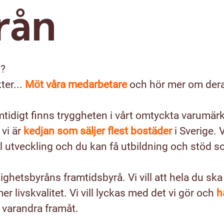
rån
n?
ter...
Möt våra medarbetare
och hör mer om dera
mtidigt finns tryggheten i vårt omtyckta varumär
vi är
kedjan som säljer flest bostäder
i Sverige. 
l utveckling och du kan få utbildning och stöd s
ghetsbyråns framtidsbyrå. Vi vill att hela du ska
er livskvalitet.
Vi vill lyckas med det vi gör och
h
 varandra framåt.