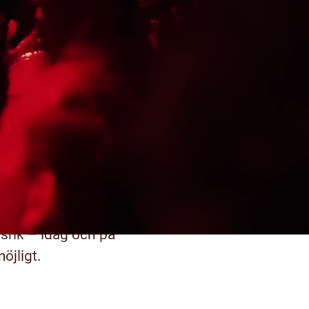
na
ter
h vår framtid
an är en erfaren
l av Sveriges ledande
gsrik – idag och på
öjligt.