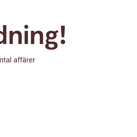
dning!
tal affärer