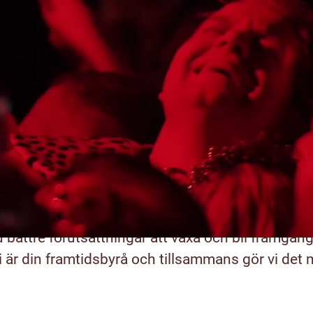
örbättra di
amtidsutsik
början på många saker. Som i Fastighetsbyrån oc
l oss kan du komma som du är, oavsett om du red
r en förväntansfull student. För när du blir en de
u bättre förutsättningar att växa och bli framgån
i är din framtidsbyrå och tillsammans gör vi det m