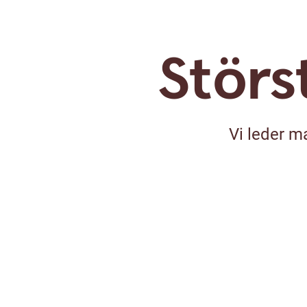
Störs
Vi leder m