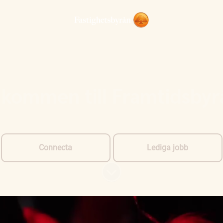
lkommen till Framtidsbyr
Connecta
Lediga jobb
Skrolla för mer innehåll