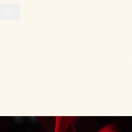
Dela sidan
KARRIÄRMENY
Vä