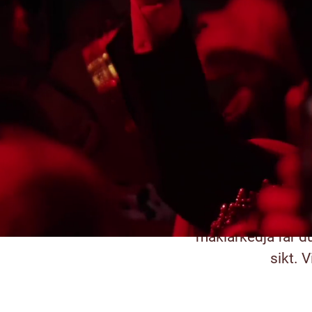
F
fr
F är en bra 
tillsammans. Til
stjärnmäklare elle
mäklarkedja får d
sikt. V