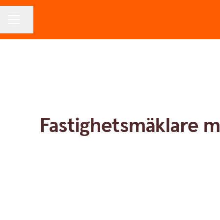
Dela sidan
KARRIÄRMENY
Fastighetsmäklare me