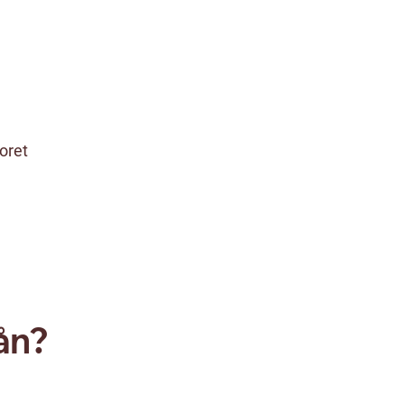
oret
ån?