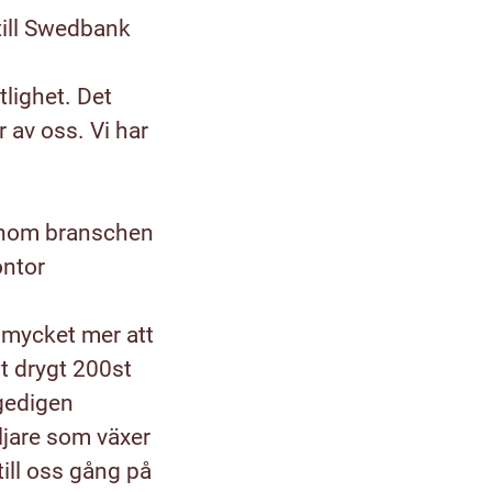
 till Swedbank
tlighet. Det
r av oss. Vi har
 inom branschen
ontor
 mycket mer att
t drygt 200st
gedigen
ljare som växer
ill oss gång på