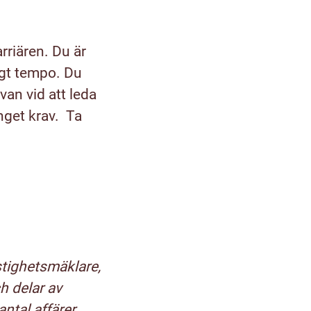
arriären. Du är
ögt tempo. Du
an vid att leda
inget krav. Ta
stighetsmäklare,
h delar av
ntal affärer.