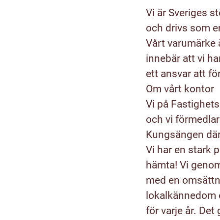
Vi är Sveriges s
och drivs som e
Vårt varumärke ä
innebär att vi ha
ett ansvar att fö
Om vårt kontor
Vi på Fastighet
och vi förmedlar 
Kungsängen där 
Vi har en stark
hämta! Vi genom
med en omsättni
lokalkännedom o
för varje år. De