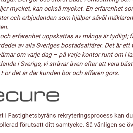
jer mycket, kan också mycket. En erfarenhet som
änster och erbjudanden som hjälper såväl mäklare
ren.
och erfarenhet uppskattas av många är tydligt; fa
dedel av alla Sveriges bostadsaffärer. Det är ett 
ärnar om varje dag – på varje kontor runt om i land
dande i Sverige, vi strävar även efter att vara bäst
För det är där kunden bor och affären görs.
t i Fastighetsbyråns rekryteringsprocess kan du
lerad förutsatt ditt samtycke. Så vänligen se öv