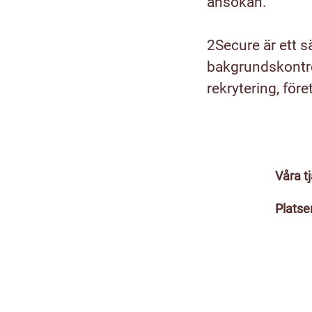
ansökan.
2Secure är ett s
bakgrundskontro
rekrytering, för
Våra t
Platse