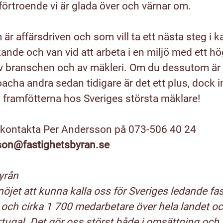
 förtroende vi är glada över och värnar om.
är affärsdriven och som vill ta ett nästa steg i k
ande och van vid att arbeta i en miljö med ett h
av branschen och av mäkleri. Om du dessutom är v
coacha andra sedan tidigare är det ett plus, dock 
 framfötterna hos Sveriges största mäklare!
r kontakta Per Andersson på 073-506 40 24
son@fastighetsbyran.se
yrån
 nöjet att kunna kalla oss för Sveriges ledande fa
och cirka 1 700 medarbetare över hela landet oc
ugal. Det gör oss störst både i omsättning och a