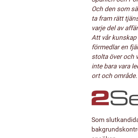
Och den som säl
ta fram rätt tj
varje del av affä
Att vår kunskap 
förmedlar en fjär
stolta över och v
inte bara vara le
ort och område. 
Som slutkandida
bakgrundskontrol