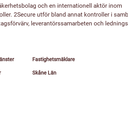
äkerhetsbolag och en internationell aktör inom
ller. 2Secure utför bland annat kontroller i sa
etagsförvärv, leverantörssamarbeten och ledning
jänster
Fastighetsmäklare
r
Skåne Län