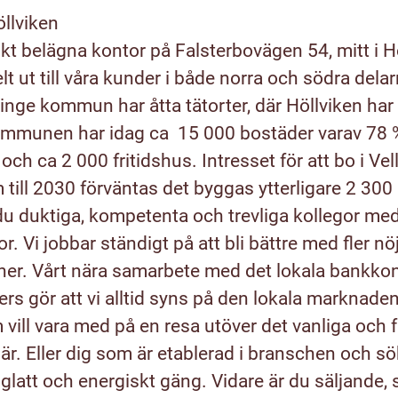
öllviken
skt belägna kontor på Falsterbovägen 54, mitt i Hö
t ut till våra kunder i både norra och södra dela
linge kommun har åtta tätorter, där Höllviken har 
kommunen har idag ca
15 000 bostäder varav 78
och ca 2 000 fritidshus. Intresset för att bo i V
m till 2030 förväntas det byggas ytterligare 2 300
du duktiga, kompetenta och trevliga kollegor me
or. Vi jobbar ständigt på att bli bättre med fler 
r. Vårt nära samarbete med det lokala bankkon
s gör att vi alltid syns på den lokala marknade
 vill vara med på en resa utöver det vanliga och 
riär. Eller dig som är etablerad i branschen och s
 glatt och energiskt gäng. Vidare är du säljande,