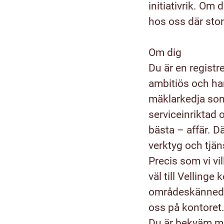
initiativrik. Om
hos oss där stor
Om dig
Du är en registre
ambitiös och har
mäklarkedja som 
serviceinriktad o
bästa – affär. D
verktyg och tjäns
Precis som vi vi
väl till Vellinge
områdeskännedom
oss på kontoret
Du är bekväm me