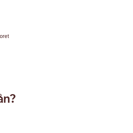
oret
ån?