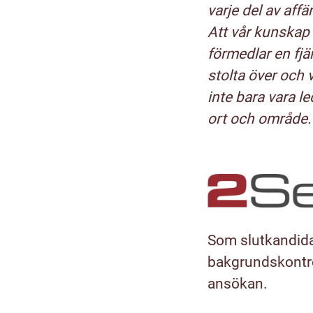
varje del av affä
Att vår kunskap 
förmedlar en fjär
stolta över och v
inte bara vara le
ort och område. 
Som slutkandida
bakgrundskontrol
ansökan.