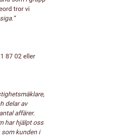
ord tror vi
iga.”
 87 02 eller
stighetsmäklare,
h delar av
ntal affärer.
 har hjälpt oss
n som kunden i