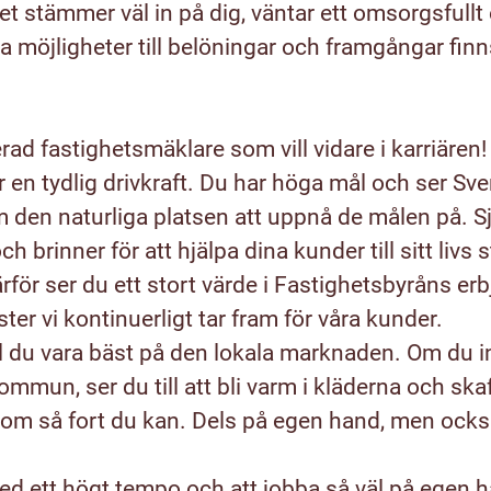
 det stämmer väl in på dig, väntar ett omsorgsfullt
a möjligheter till belöningar och framgångar finn
rad fastighetsmäklare som vill vidare i karriären!
 en tydlig drivkraft. Du har höga mål och ser Sve
den naturliga platsen att uppnå de målen på. Sjä
ch brinner för att hjälpa dina kunder till sitt livs
ärför ser du ett stort värde i Fastighetsbyråns e
ter vi kontinuerligt tar fram för våra kunder.
ll du vara bäst på den lokala marknaden. Om du 
 kommun, ser du till att bli varm i kläderna och ska
 så fort du kan. Dels på egen hand, men ocks
.
d ett högt tempo och att jobba så väl på egen 