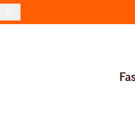
Dela sidan
KARRIÄRMENY
Fas