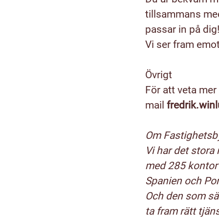
tillsammans med
passar in på dig! 
Vi ser fram emot
Övrigt
För att veta mer
mail
fredrik.wi
Om Fastighetsb
Vi har det stora
med 285 kontor 
Spanien och Port
Och den som säl
ta fram rätt tj