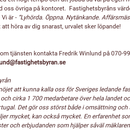
 oss övriga på kontoret.
Fastighetsbyråns värde
Vi är -
“Lyhörda
. Öppna. Nytänkande. Affärsmäss
 att höra av dig snarast, urvalet sker löpande!
 om tjänsten kontakta Fredrik
Winlund
på 070-991
nlund@fastighetsbyran.se
yrån
 nöjet att kunna kalla oss för Sveriges ledande fa
och cirka 1 700 medarbetare över hela landet oc
ugal. Det gör oss störst både i omsättning och a
jer mycket, kan också mycket. En erfarenhet som
änster och erbjudanden som hjälper såväl mäklare