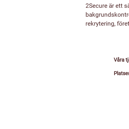
2Secure är ett s
bakgrundskontro
rekrytering, för
Våra t
Platse