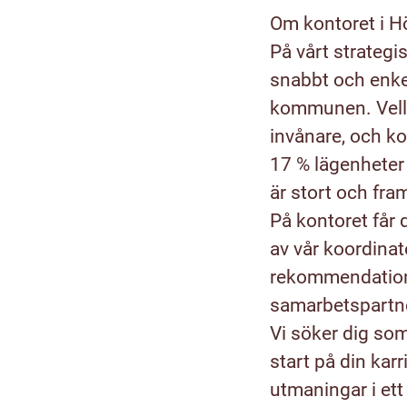
Om kontoret i H
På vårt strategi
snabbt och enkel
kommunen.
Vel
invånare, och 
17 % lägenheter 
är stort och fra
På kontoret får 
av vår koordinat
rekommendatione
samarbetspartner
Vi söker dig som
start på din kar
utmaningar i ett