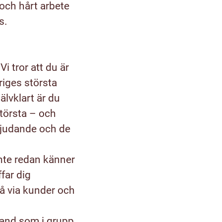
 och hårt arbete
s.
Vi tror att du är
riges största
lvklart är du
 största – och
rbjudande och de
inte redan känner
ffar dig
å via kunder och
hand som i grupp