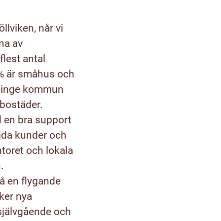
llviken, når vi
rna av
flest antal
 % är småhus och
ellinge kommun
 bostäder.
d en bra support
nöjda kunder och
toret och lokala
n.
få en flygande
öker nya
 självgående och