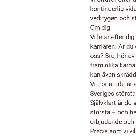
kontinuerlig vid
verktygen och st
Om dig
Vi letar efter di
karriären. Är du
oss? Bra, hör av 
fram olika karri
kan även skrädda
Vi tror att du ä
Sveriges störst
Självklart är du 
största – och bä
erbjudande och d
Precis som vi vi