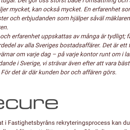
ugal. Det gör oss störst både i omsättning och a
jer mycket, kan också mycket. En erfarenhet som
änster och erbjudanden som hjälper såväl mäklare
ren.
och erfarenhet uppskattas av många är tydligt; fa
dedel av alla Sveriges bostadsaffärer. Det är ett 
ärnar om varje dag – på varje kontor runt om i land
dande i Sverige, vi strävar även efter att vara bäst
För det är där kunden bor och affären görs.
t i Fastighetsbyråns rekryteringsprocess kan du