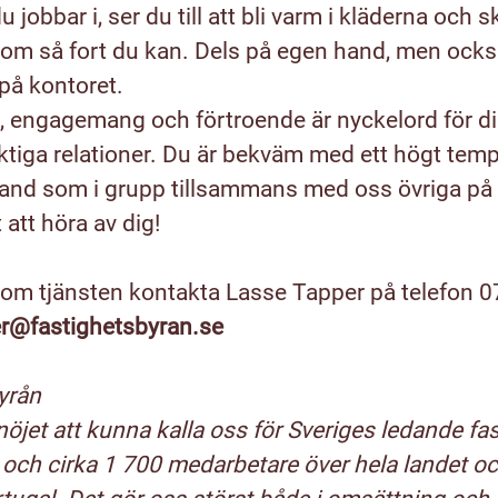
du jobbar i, ser du till att bli varm i kläderna och s
 så fort du kan. Dels på egen hand, men också
på kontoret.
, engagemang och förtroende är nyckelord för dig
ktiga relationer. Du är bekväm med ett högt tem
hand som i grupp tillsammans med oss övriga på 
 att höra av dig!
r om tjänsten kontakta Lasse Tapper på telefon 
er@fastighetsbyran.se
yrån
 nöjet att kunna kalla oss för Sveriges ledande fa
och cirka 1 700 medarbetare över hela landet oc