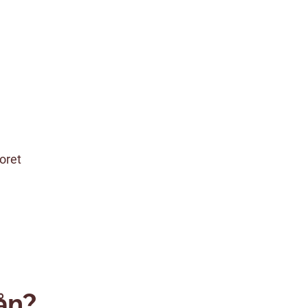
oret
ån?