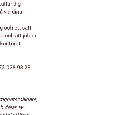
kaffar dig
 via dina
 och ett sätt
po och att jobba
kontoret.
073-028 98 28
stighetsmäklare,
h delar av