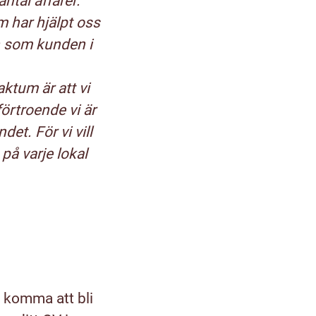
ntal affärer.
 har hjälpt oss
n som kunden i
ktum är att vi
förtroende vi är
et. För vi vill
 på varje lokal
 komma att bli