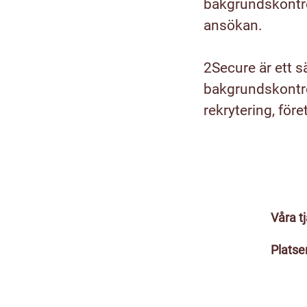
bakgrundskontrol
ansökan.
2Secure är ett s
bakgrundskontro
rekrytering, för
Våra t
Platse