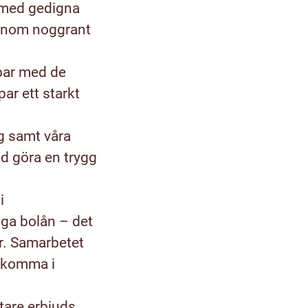
 med gedigna
genom noggrant
bbar med de
ar ett starkt
g samt våra
id göra en trygg
i
ga bolån – det
r. Samarbetet
t komma i
etare erbjuds