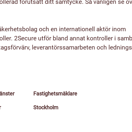
lerad förutsatt ditt samtycke. Så vänligen se öv
äkerhetsbolag och en internationell aktör inom
ller. 2Secure utför bland annat kontroller i sa
etagsförvärv, leverantörssamarbeten och ledning
jänster
Fastighetsmäklare
r
Stockholm