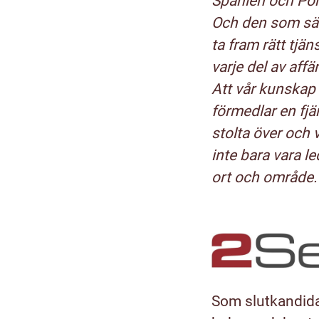
Spanien och Port
Och den som säl
ta fram rätt tj
varje del av affä
Att vår kunskap 
förmedlar en fjär
stolta över och v
inte bara vara le
ort och område. 
Som slutkandida