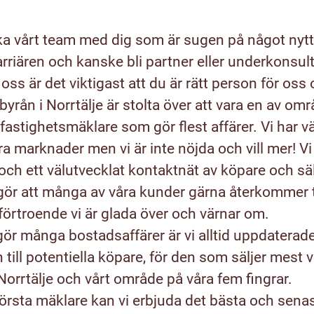
ärka vårt team med dig som är sugen på något nytt. 
 karriären och kanske bli partner eller underkonsu
oss är det viktigast att du är rätt person för oss
byrån i Norrtälje är stolta över att vara en av om
fastighetsmäklare som gör flest affärer. Vi har vä
ra marknader men vi är inte nöjda och vill mer! V
ch ett välutvecklat kontaktnät av köpare och sä
t gör att många av våra kunder gärna återkommer t
 förtroende vi är glada över och värnar om.
 gör många bostadsaffärer är vi alltid uppdaterade 
ill potentiella köpare, för den som säljer mest v
 Norrtälje och vårt område på våra fem fingrar.
örsta mäklare kan vi erbjuda det bästa och senas