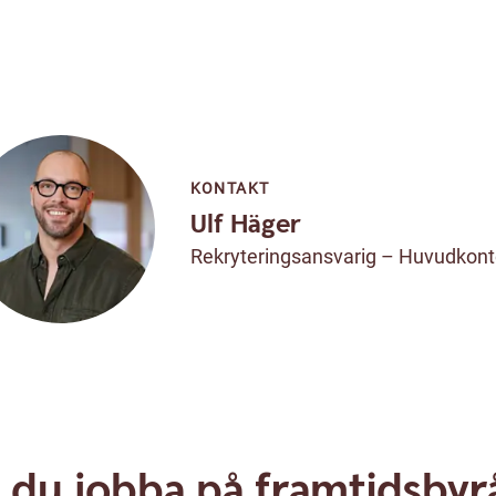
KONTAKT
Ulf Häger
Rekryteringsansvarig – Huvudkont
ll du jobba på framtidsbyr