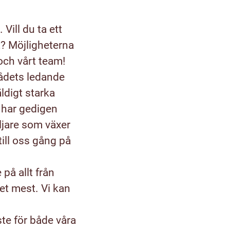
Vill du ta ett
lt? Möjligheterna
 och vårt team!
rådets ledande
ldigt starka
i har gedigen
ljare som växer
ill oss gång på
på allt från
et mest. Vi kan
te för både våra