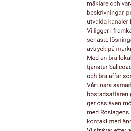
mäklare och vår
beskrivningar, 
utvalda kanaler 
Vi ligger i fram
senaste lösninga
avtryck på mark
Med en bra loka
tjänster Säljcoa
och bra affär s
Vårt nära samar
bostadsaffären 
ger oss även mö
med Roslagens S
kontakt med änn
Vi strävar efter