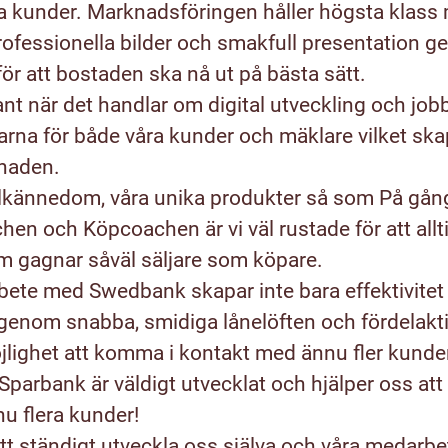
a kunder. Marknadsföringen håller högsta klass
professionella bilder och smakfull presentation 
för att bostaden ska nå ut på bästa sätt.
kant när det handlar om digital utveckling och jo
rna för både våra kunder och mäklare vilket skap
naden.
lkännedom, våra unika produkter så som På gån
chen och Köpcoachen är vi väl rustade för att allt
om gagnar såväl säljare som köpare.
bete med Swedbank skapar inte bara effektivitet 
genom snabba, smidiga lånelöften och fördelakti
jlighet att komma i kontakt med ännu fler kunde
parbank är väldigt utvecklat och hjälper oss at
u flera kunder!
 att ständigt utveckla oss själva och våra medarb