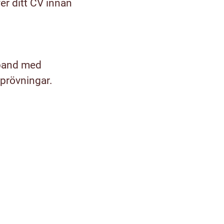
er ditt CV innan
mband med
sprövningar.