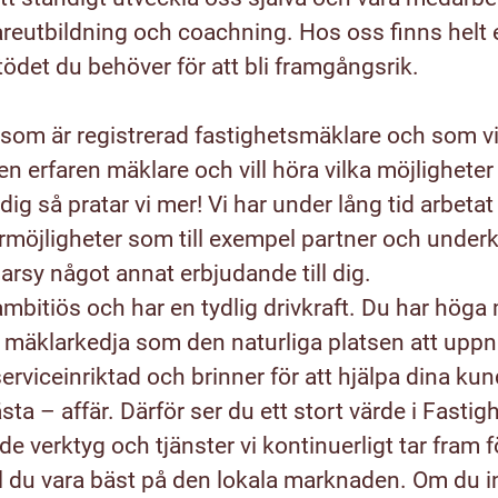
areutbildning och coachning. Hos oss finns helt
ödet du behöver för att bli framgångsrik.
g som är registrerad fastighetsmäklare och som vil
 en erfaren mäklare och vill höra vilka möjlighete
dig så pratar vi mer! Vi har under lång tid arbeta
ärmöjligheter som till exempel partner och under
rsy något annat erbjudande till dig.
r ambitiös och har en tydlig drivkraft. Du har höga
a mäklarkedja som den naturliga platsen att upp
serviceinriktad och brinner för att hjälpa dina kunder
sta – affär. Därför ser du ett stort värde i Fasti
e verktyg och tjänster vi kontinuerligt tar fram f
ll du vara bäst på den lokala marknaden. Om du 