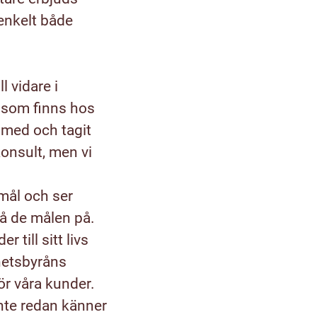
 enkelt både
l vidare i
r som finns hos
t med och tagit
konsult, men vi
 mål och ser
nå de målen på.
 till sitt livs
ghetsbyråns
ör våra kunder.
inte redan känner