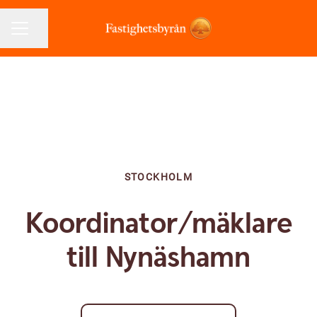
Dela sidan
KARRIÄRMENY
STOCKHOLM
Koordinator/mäklare
till Nynäshamn