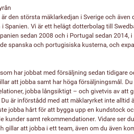
yrån
är den största mäklarkedjan i Sverige och även 
i Spanien. Vi är ett helägt dotterbolag till Swed
 Spanien sedan 2008 och i Portugal sedan 2014, i 
 de spanska och portugisiska kusterna, och exp
ig som har jobbat med försäljning sedan tidigare 
illar att jobba samt har höga försäljningsmål. Du 
lationer, jobba långsiktigt – och givetvis av att 
 Du är införstådd med att mäklaryrket inte alltid 
ste jobba hårt för att bygga upp en kundstock och
 kunder samt rekommendationer. Vidare ser du 
h gillar att jobba i ett team, även om du även ko