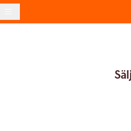
Dela sidan
KARRIÄRMENY
Säl