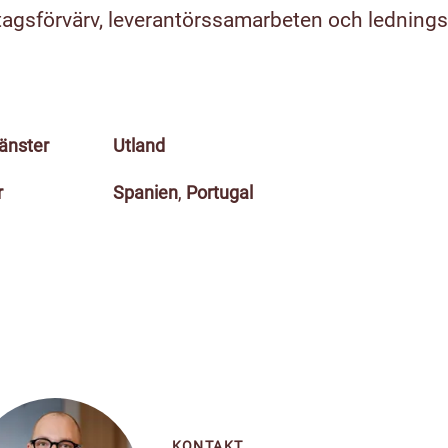
etagsförvärv, leverantörssamarbeten och ledning
jänster
Utland
r
Spanien
,
Portugal
KONTAKT