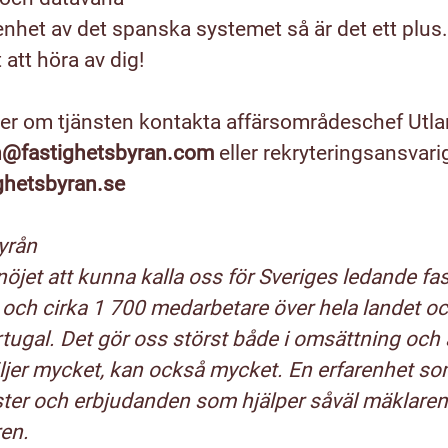
nhet av det spanska systemet så är det ett plus.
 att höra av dig!
 mer om tjänsten kontakta affärsområdeschef Utl
h@fastighetsbyran.com
eller rekryteringsansvari
ghetsbyran.se
yrån
 nöjet att kunna kalla oss för Sveriges ledande fa
och cirka 1 700 medarbetare över hela landet oc
ugal. Det gör oss störst både i omsättning och a
jer mycket, kan också mycket. En erfarenhet som
änster och erbjudanden som hjälper såväl mäklare
ren.