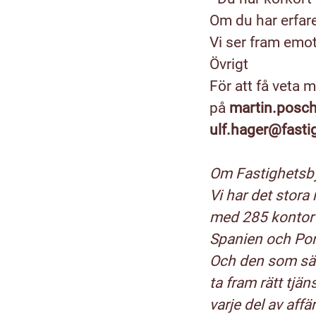
Om du har erfare
Vi ser fram emot
Övrigt
För att få veta
på
martin.posc
ulf.hager@fasti
Om Fastighetsb
Vi har det stora
med 285 kontor 
Spanien och Port
Och den som säl
ta fram rätt tj
varje del av affä