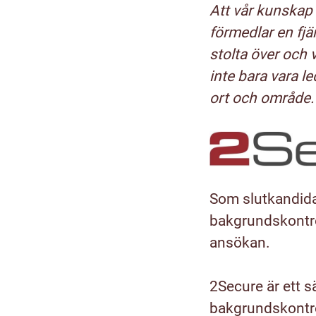
Att vår kunskap 
förmedlar en fjär
stolta över och v
inte bara vara le
ort och område. 
Som slutkandida
bakgrundskontrol
ansökan.
2Secure är ett s
bakgrundskontro