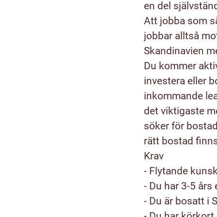
en del självständ
Att jobba som sä
jobbar alltså mo
Skandinavien men
Du kommer aktiv
investera eller 
inkommande lea
det viktigaste 
söker för bostad
rätt bostad fin
Krav
-
Flytande kunska
- Du har 3-5 års 
- Du är bosatt i
- Du har körkor