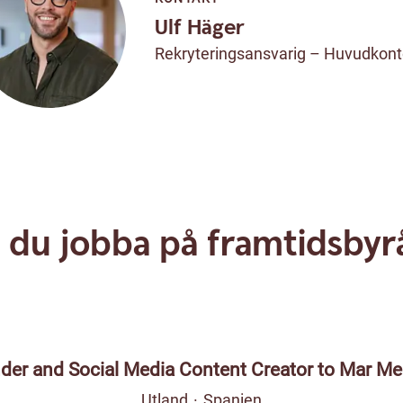
Ulf Häger
Rekryteringsansvarig – Huvudkont
ll du jobba på framtidsbyr
nder and Social Media Content Creator to Mar Me
Utland
·
Spanien