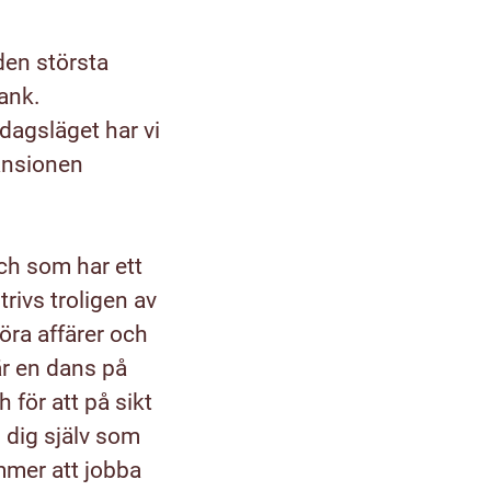
den största
bank.
dagsläget har vi
ansionen
och som har ett
trivs troligen av
göra affärer och
är en dans på
 för att på sikt
dig själv som
mmer att jobba