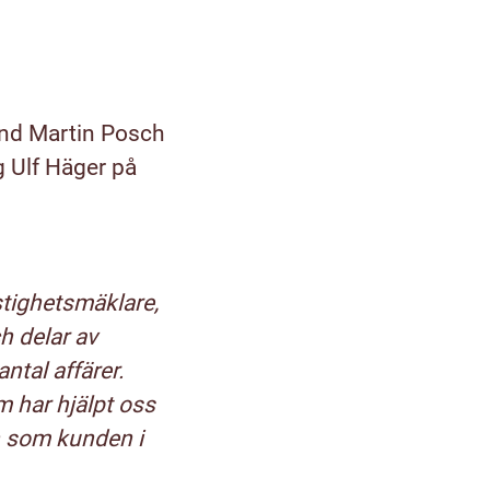
and Martin Posch
g Ulf Häger på
stighetsmäklare,
h delar av
ntal affärer.
 har hjälpt oss
n som kunden i