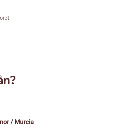
oret
ån?
nor / Murcia