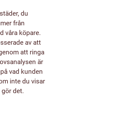
städer, du
mmer från
nd våra köpare.
sserade av att
 genom att ringa
ovsanalysen är
a på vad kunden
om inte du visar
 gör det.