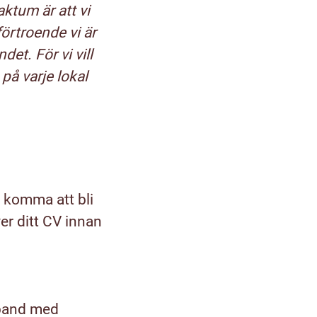
ktum är att vi
förtroende vi är
et. För vi vill
 på varje lokal
 komma att bli
er ditt CV innan
mband med