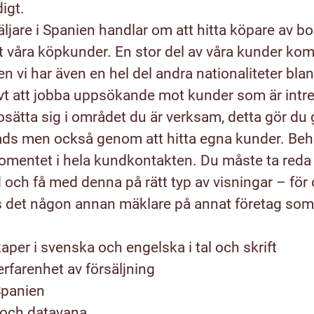
igt.
ljare i Spanien handlar om att hitta köpare av bo
t våra köpkunder. En stor del av våra kunder ko
 vi har även en hel del andra nationaliteter bla
t att jobba uppsökande mot kunder som är intre
bosätta sig i området du är verksam, detta gör du
ds men också genom att hitta egna kunder. Beh
momentet i hela kundkontakten. Du måste ta red
 och få med denna på rätt typ av visningar – för 
ns det någon annan mäklare på annat företag som
per i svenska och engelska i tal och skrift
erfarenhet av försäljning
 Spanien
t och datavana