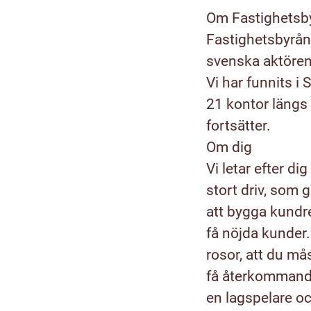
Om Fastighetsb
Fastighetsbyrån 
svenska aktören 
Vi har funnits i
21 kontor längs
fortsätter.
Om dig
Vi letar efter d
stort driv, som g
att bygga kundre
få nöjda kunder.
rosor, att du må
få återkommande
en lagspelare oc