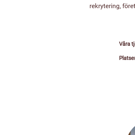
rekrytering, för
Våra t
Platse